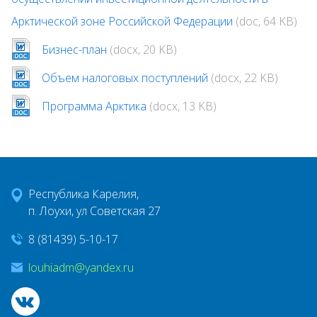
Арктической зоне Российской Федерации
(doc, 64 KB)
Бизнес-план
(docx, 20 KB)
Объем налоговых поступлений
(docx, 22 KB)
Программа Арктика
(docx, 13 KB)
Республика Карелия,
п. Лоухи, ул Советская 27
8 (81439) 5-10-17
louhiadm@yandex.ru