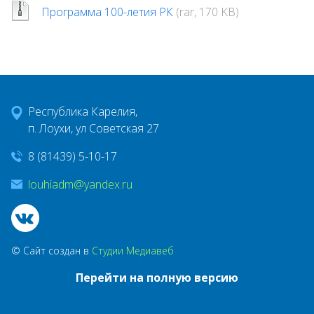
Программа 100-летия РК
(rar, 170 KB)
Контакты
Градостроительное зонирование
Республика Карелия,
Открытые данные
п. Лоухи, ул Советская 27
8 (81439) 5-10-17
Публичные слушания
louhiadm@yandex.ru
Народный бюджет
© Сайт создан в
Студии Медиавеб
Жилищно коммунальное хозяйство
Перейти на полную версию
ПРОЕКТ 500+