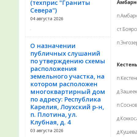
(техприс "Граниты
Амбарн
Севера")
п.Амбар
04 августа 2026
.
ст.Боярс
п.Энгозе
О назначении
публичных слушаний
по утверждению схемы
Кестень
расположения
земельного участка, на
п.Кестен
котором расположен
многоквартирный дом
д.Зашее
по адресу: Республика
п.Сосно
Карелия, Лоухский р-н,
п. Плотина, ул.
д.Кокко
Клубная, д. 4
03 августа 2026
д.Кушев