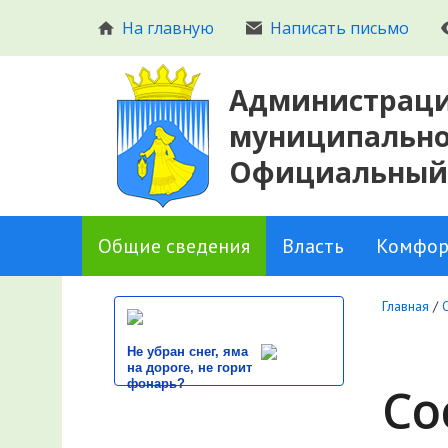
На главную
Написать письмо
Администраци
муниципальног
Официальный
Общие сведения
Власть
Комфор
Главная
/
Не убран снег, яма
на дороге, не горит
фонарь?
Со