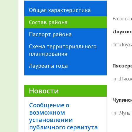
Общая характеристика
В состав
Состав района
Лоухско
Паспорт района
пгт.Лоух
Схема территориального
планирования
Лауреаты года
Пяозер
пгт.Пяоз
Новости
Чупинс
Сообщение о
возможном
пгт.Чупа
установлении
публичного сервитута