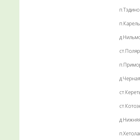
п.Тэдино
п.Карель
д.Нильм
ст.Поляр
п.Примо
д.Черная
ст.Керет
ст.Котоз
д.Нижня
п.Хетол