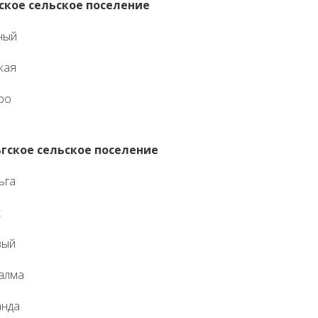
ское сельское поселение
ный
кая
ро
гское сельское поселение
ьга
к
вый
салма
анда