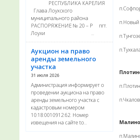
РЕСПУБЛИКА КАРЕЛИЯ
п.Софпо
Глава Лоухского
муниципального района
п.Новый
РАСПОРЯЖЕНИЕ № 20 – Р пгт.
Лоухи ...
п.Тунгоз
п.Тухкал
Аукцион на право
аренды земельного
участка
Плотин
31 июля 2026
Администрация информирует о
п.Плоти
проведении аукциона на право
п.Чкалов
аренды земельного участка с
кадастровым номером
10:18:0010912:62. Номер
Малино
извещения на сайте to...
п.Малин