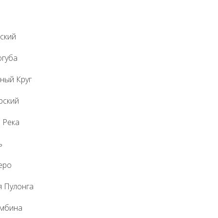
ский
огуба
ный Круг
рский
 Река
ь
еро
я Пулонга
амбина