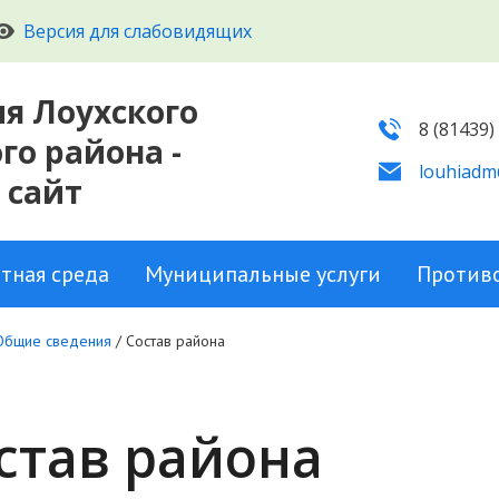
Версия для слабовидящих
я Лоухского
8 (81439)
о района -
louhiadm
 сайт
тная среда
Муниципальные услуги
Против
Общие сведения
/
Состав района
став района