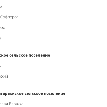
рог
 Софпорог
еро
а
ское сельское поселение
на
ский
вараккское сельское поселение
овая Варакка