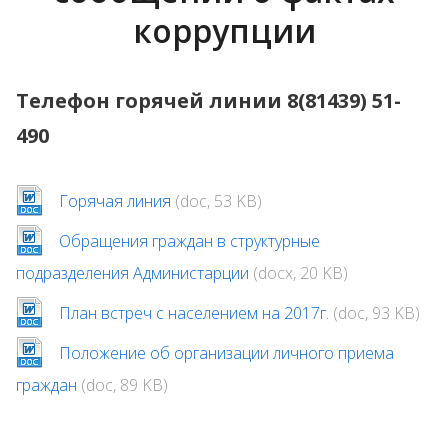
Жилищно коммунальное хозяйство
коррупции
ПРОЕКТ 500+
Телефон горячей линии 8(81439) 51-
490
Лента новостей
Горячая линия
(doc, 53 KB)
Архив
Обращения граждан в структурные
подразделения Администарции
(docx, 20 KB)
Служба по контракту в ВС РФ
План встреч с населением на 2017г.
(doc, 93 KB)
Поисковые работы
Положение об организации личного приема
граждан
(doc, 89 KB)
Информационно-пропагандистская
группа