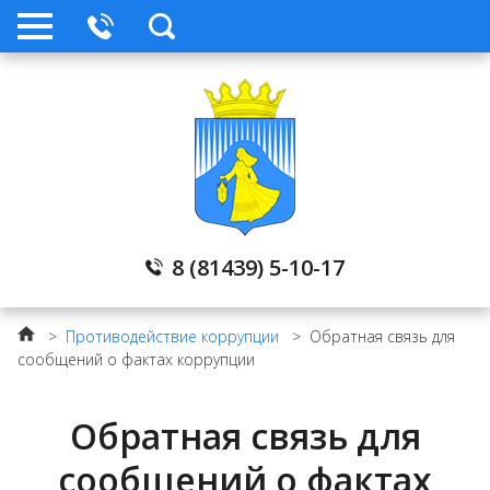
Телефоны служб
Прокуратура
Контакты
Градостроительное зонирование
8 (81439) 5-10-17
Открытые данные
>
Противодействие коррупции
>
Обратная связь для
сообщений о фактах коррупции
Публичные слушания
Обратная связь для
Народный бюджет
сообщений о фактах