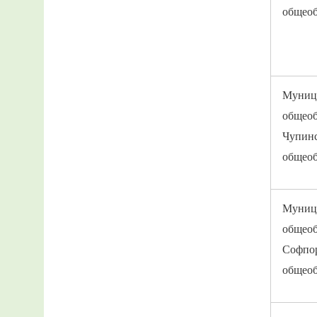
общеоб
Муниц
общеоб
Чупинс
общеоб
Муниц
общеоб
Софпор
общеоб