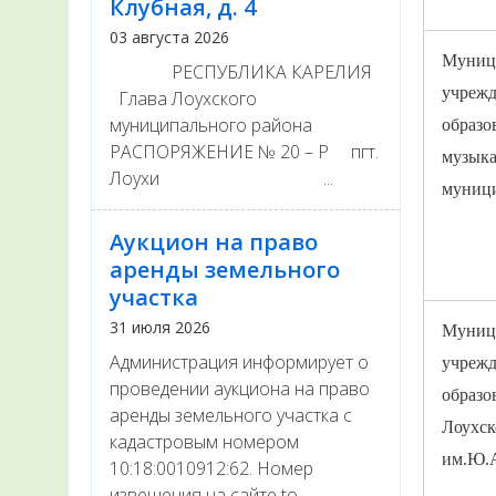
Клубная, д. 4
03 августа 2026
Муниц
РЕСПУБЛИКА КАРЕЛИЯ
учрежд
Глава Лоухского
муниципального района
образо
РАСПОРЯЖЕНИЕ № 20 – Р пгт.
музыка
Лоухи ...
муници
Аукцион на право
аренды земельного
участка
31 июля 2026
Муниц
Администрация информирует о
учрежд
проведении аукциона на право
образо
аренды земельного участка с
Лоухск
кадастровым номером
им.Ю.А
10:18:0010912:62. Номер
извещения на сайте to...