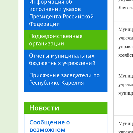
Информация об
исполнении указов
Лоухск
Президента Российской
Федерации
Муници
Подведомственные
учрежд
организации
управл
Отчеты муниципальных
хозяйс
бюджетных учреждений
Присяжные заседатели по
Муниц
Республике Карелия
учрежд
муници
Новости
Сообщение о
Муниц
возможном
учрежд