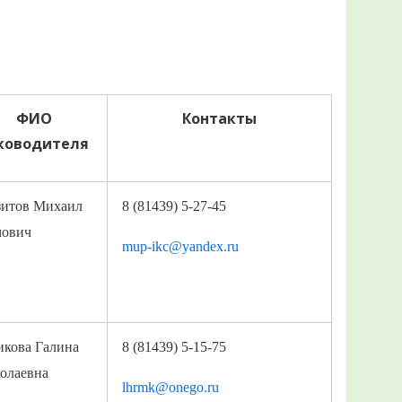
ФИО
Контакты
ководителя
зитов Михаил
8 (81439) 5-27-45
ович
mup-ikc@yandex.ru
икова Галина
8 (81439) 5-15-75
олаевна
lhrmk@onego.ru