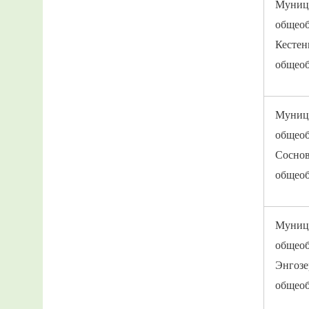
Муниц
общеоб
Кестен
общеоб
Муниц
общеоб
Соснов
общеоб
Муниц
общеоб
Энгозе
общеоб