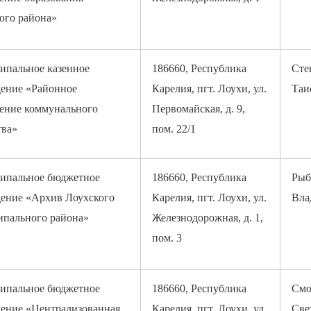
ого района»
пальное казенное
186660, Республика
Сте
ение «Районное
Карелия, пгт. Лоухи, ул.
Таи
ение коммунального
Первомайская, д. 9,
тва»
пом. 22/1
ипальное бюджетное
186660, Республика
Рыб
ение «Архив Лоухского
Карелия, пгт. Лоухи, ул.
Вла
пального района»
Железнодорожная, д. 1,
пом. 3
ипальное бюджетное
186660, Республика
Смо
ение «Централизованная
Карелия, пгт. Лоухи, ул.
Све