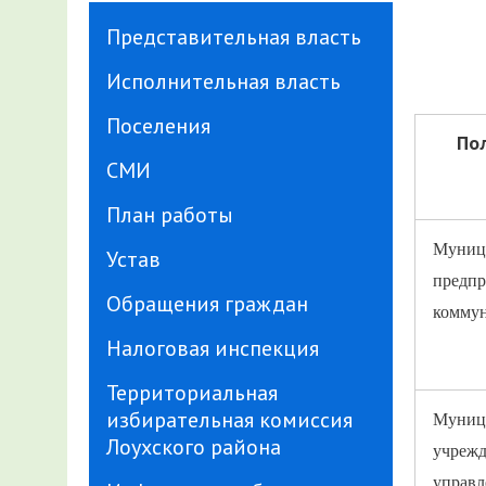
Представительная власть
Исполнительная власть
Поселения
По
СМИ
План работы
Муниц
Устав
предп
Обращения граждан
коммун
Налоговая инспекция
Территориальная
избирательная комиссия
Муници
Лоухского района
учрежд
управл