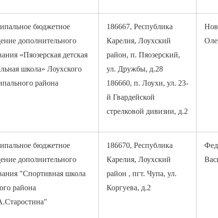
ипальное бюджетное
186667, Республика
Нов
ение дополнительного
Карелия, Лоухский
Оле
вания «Пяозерская детская
район, п. Пяозерский,
льная школа» Лоухского
ул. Дружбы, д.28
пального района
186660, п. Лоухи, ул. 23-
й Гвардейской
стрелковой дивизии, д.2
ипальное бюджетное
186670, Республика
Фед
ение дополнительного
Карелия, Лоухский
Вас
вания "Спортивная школа
район , пгт. Чупа, ул.
ого района
Коргуева, д.2
.Старостина"