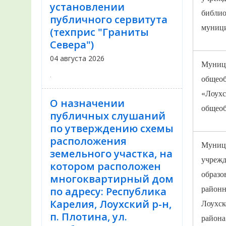
установлении
библио
публичного сервитута
муници
(техприс "Граниты
Севера")
04 августа 2026
Муниц
.
общеоб
«Лоухс
О назначении
общеоб
публичных слушаний
по утверждению схемы
расположения
Муниц
земельного участка, на
учрежд
котором расположен
образо
многоквартирный дом
по адресу: Республика
районн
Карелия, Лоухский р-н,
Лоухск
п. Плотина, ул.
района