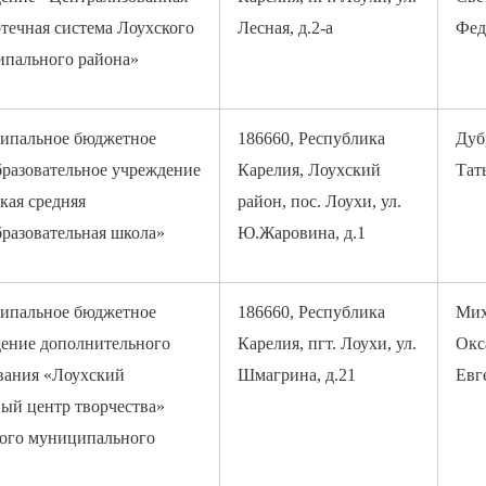
течная система Лоухского
Лесная, д.2-а
Фед
пального района»
ипальное бюджетное
186660, Республика
Дуб
разовательное учреждение
Карелия, Лоухский
Тат
кая средняя
район, пос. Лоухи, ул.
разовательная школа»
Ю.Жаровина, д.1
ипальное бюджетное
186660, Республика
Мих
ение дополнительного
Карелия, пгт. Лоухи, ул.
Окс
вания «Лоухский
Шмагрина, д.21
Евг
ый центр творчества»
ого муниципального