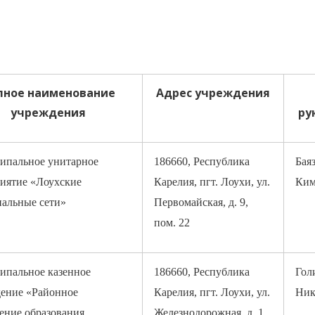
лное наименование
Адрес учреждения
учреждения
ру
ипальное унитарное
186660, Республика
Бая
риятие
«
Лоухские
Карелия, пгт. Лоухи, ул.
Ким
альные сети
»
Первомайская, д. 9,
пом. 22
пальное казенное
186660, Республика
Гол
ение «Районное
Карелия, пгт. Лоухи, ул.
Ник
ение образования
Железнодорожная, д. 1