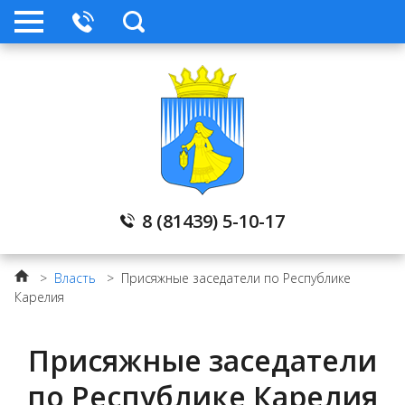
Стратегическое планирование
Нормативные правовые акты
Обратная связь
Телефоны служб
8 (81439) 5-10-17
Прокуратура
>
Власть
>
Присяжные заседатели по Республике
Карелия
Контакты
Присяжные заседатели
Градостроительное зонирование
по Республике Карелия