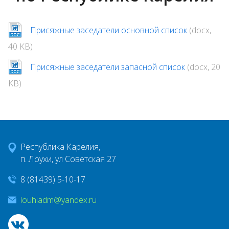
Открытые данные
Присяжные заседатели основной список
(docx,
40 KB)
Публичные слушания
Присяжные заседатели запасной список
(docx, 20
KB)
Народный бюджет
Жилищно коммунальное хозяйство
Республика Карелия,
ПРОЕКТ 500+
п. Лоухи, ул Советская 27
8 (81439) 5-10-17
Лента новостей
louhiadm@yandex.ru
Архив