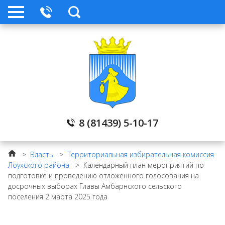
Публичные слушания
Народный бюджет
Жилищно коммунальное хозяйство
ПРОЕКТ 500+
8 (81439) 5-10-17
Лента новостей
>
Власть
>
Территориальная избирательная комиссия
Лоухского района
>
Календарный план мероприятий по
Архив
подготовке и проведению отложенного голосования на
досрочных выборах Главы Амбарнского сельского
поселения 2 марта 2025 года
Служба по контракту в ВС РФ