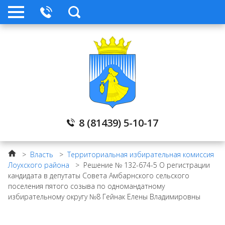
Публичные слушания
Народный бюджет
Жилищно коммунальное хозяйство
ПРОЕКТ 500+
8 (81439) 5-10-17
Лента новостей
>
Власть
>
Территориальная избирательная комиссия
Лоухского района
>
Решение № 132-674-5 О регистрации
Архив
кандидата в депутаты Совета Амбарнского сельского
поселения пятого созыва по одномандатному
избирательному округу №8 Гейнак Елены Владимировны
Служба по контракту в ВС РФ