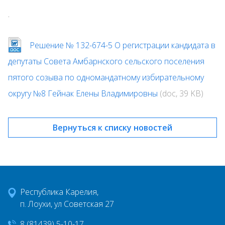
.
Решение № 132-674-5 О регистрации кандидата в
депутаты Совета Амбарнского сельского поселения
пятого созыва по одномандатному избирательному
округу №8 Гейнак Елены Владимировны
(doc, 39 KB)
Вернуться к списку новостей
Республика Карелия,
п. Лоухи, ул Советская 27
8 (81439) 5-10-17