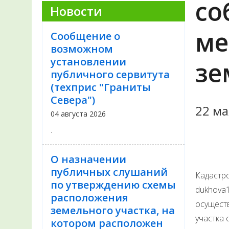
со
Новости
ме
Сообщение о
возможном
установлении
зе
публичного сервитута
(техприс "Граниты
Севера")
22 ма
04 августа 2026
.
О назначении
публичных слушаний
Кадастро
по утверждению схемы
dukhova1
расположения
осущест
земельного участка, на
участка 
котором расположен