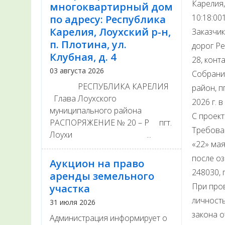
Карелия,
многоквартирный дом
10:18:00
по адресу: Республика
Карелия, Лоухский р-н,
Заказчи
п. Плотина, ул.
дорог Ре
Клубная, д. 4
28, конт
03 августа 2026
Собрание
РЕСПУБЛИКА КАРЕЛИЯ
район, п
Глава Лоухского
2026 г. в
муниципального района
С проект
РАСПОРЯЖЕНИЕ № 20 – Р пгт.
Требова
Лоухи ...
«22» мая
после оз
Аукцион на право
248030, г
аренды земельного
При про
участка
личность
31 июля 2026
закона о
Администрация информирует о