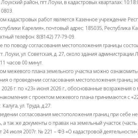
 Лоухский район, пгт Лоухи, в кадастровых кварталах: 10:18:
10803.
ком кадастровых работ является Казенное учреждение Рес
спублики Карелия», почтовый адрес: 185035, Республика Карел
актный телефон: 8(8142) 77-79-09.
 по поводу согласования местоположения границы состоит
гт. Лоухи, ул. Советская, д. 27, около здания администрац
 11 часов 00 минут.
ом межевого плана земельного участка можно ознакомиться по
ния о проведении согласования местоположения границ зе
 2026 г. по «23» июня 2026 г., обоснованные возражения 
накомления с проектом межевого плана принимаются с «22» 
. Калуга, ул. Труда, д.27.
ведении согласования местоположения границ при себе н
, а так же документы о правах на земельный участок (часть
т 24 июля 2007г. № 221 – ФЗ «О кадастровой деятельности»)