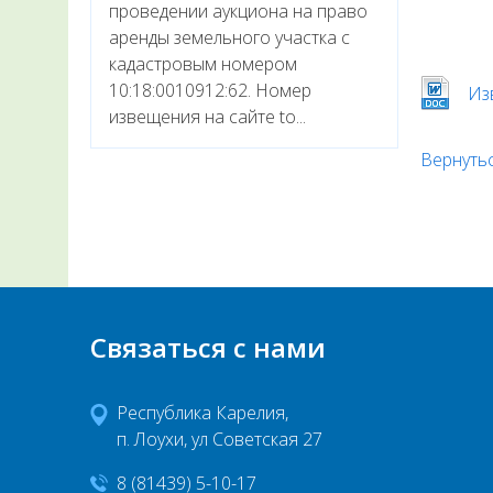
проведении аукциона на право
аренды земельного участка с
кадастровым номером
10:18:0010912:62. Номер
Из
извещения на сайте to...
Вернутьс
Связаться с нами
Республика Карелия,
п. Лоухи, ул Советская 27
8 (81439) 5-10-17