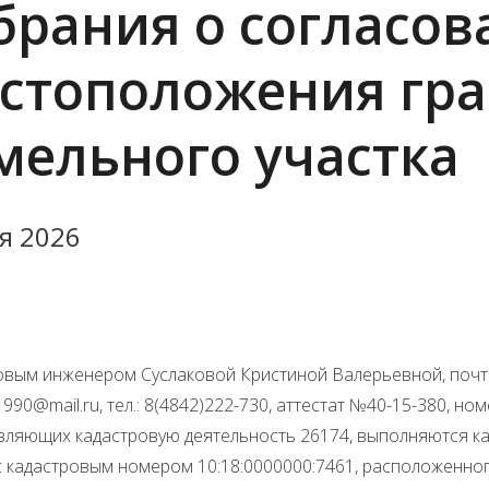
брания о согласо
стоположения гр
мельного участка
я 2026
вым инженером Суслаковой Кристиной Валерьевной, почтовый 
990@mail.ru, тел.: 8(4842)222-730, аттестат №40-15-380, но
вляющих кадастровую деятельность 26174, выполняются к
с кадастровым номером 10:18:0000000:7461, расположенног