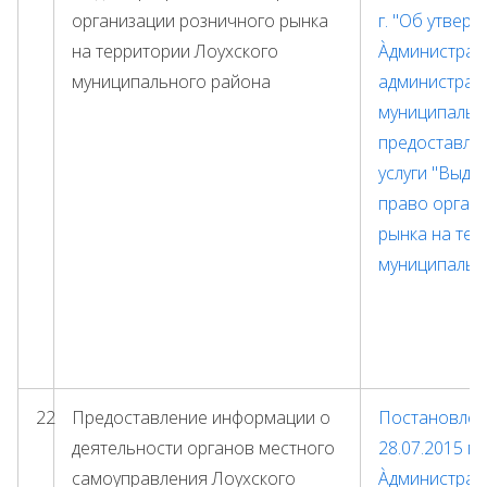
организации розничного рынка
г. "Об утвер
на территории Лоухского
Àдминистрат
муниципального района
администрац
муниципальн
предоставле
услуги "Выда
право орган
рынка на тер
муниципальн
22
Предоставление информации о
Постановлени
деятельности органов местного
28.07.2015 г.
самоуправления Лоухского
Àдминистрат