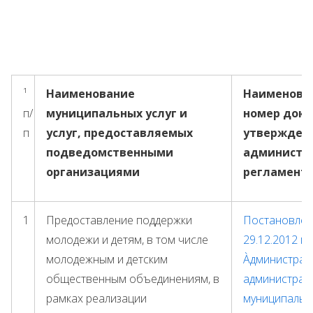
¹
Наименование
Наименован
п/
муниципальных услуг и
номер доку
п
услуг, предоставляемых
утвержден
подведомственными
администр
организациями
регламент
1
Предоставление поддержки
Постановлени
молодежи и детям, в том числе
29.12.2012 г
молодежным и детским
Àдминистрат
общественным объединениям, в
администрац
рамках реализации
муниципальн