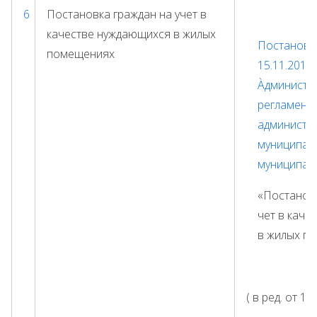
6
Постановка граждан на учет в
качестве нуждающихся в жилых
Постановле
помещениях
15.11.2017
Àдминистр
регламент
администр
муниципал
муниципаль
«Постанов
чет в каче
в жилых п
( в ред. от 19.