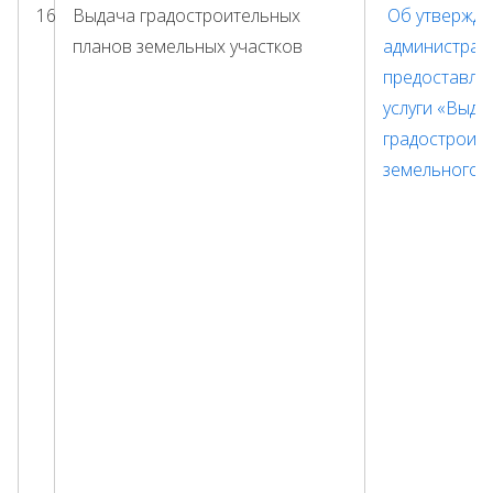
16
Выдача градостроительных
Об утвержде
планов земельных участков
администрат
предоставле
услуги «Выда
градостроит
земельного у