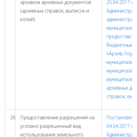
архивом архивных документов
25.04.2017 г
(архивных справок, выписок и
Àдминистрат
копий)
администрац
муниципальн
предоставле
бюджетным 
«Àрхив Лоух
муниципальн
муниципальн
муниципальн
архивных до
справок, вып
26
Предоставление разрешения на
Постановлени
условно разрешенный вид
04.04.2017 г.
использования земельного
Àдминистрат