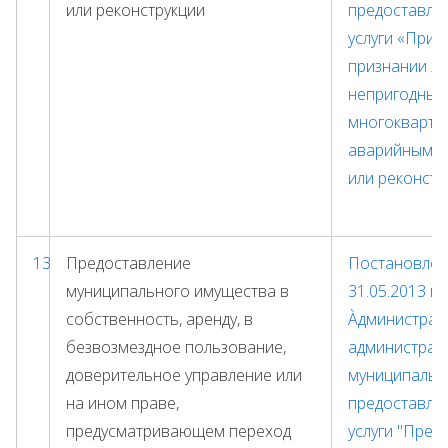
или реконструкции
предоставле
услуги «Прин
признании ж
непригодным
многокварти
аварийным и
или реконстр
13
Предоставление
Постановлени
муниципального имущества в
31.05.2013 г
собственность, аренду, в
Àдминистрат
безвозмездное пользование,
администрац
доверительное управление или
муниципальн
на ином праве,
предоставле
предусматривающем переход
услуги "Пред