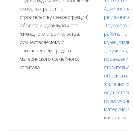
подтверждающего проведение
14.10.2015 г
основных работ по
Àдминистрат
строительству (реконструкции)
регламента 
объекта индивидуального
Лоухского м
жилищного строительства,
района по п
осуществляемому с
муниципальн
привлечением средств
документа, 
материнского (семейного)
проведение 
капитала
строительств
объекта инд
жилищного с
осуществляе
привлечение
материнского
капитала»