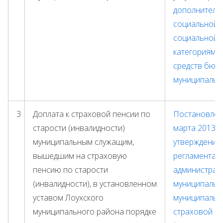
дополнитель
социальной 
социальной 
категориям г
средств бюд
муниципальн
3
Доплата к страховой пенсии по
Постановлен
старости (инвалидности)
марта 2013 г
муниципальным служащим,
утверждении
вышедшим на страховую
регламента 
пенсию по старости
администрац
(инвалидности), в установленном
муниципальн
уставом Лоухского
муниципально
муниципального района порядке
страховой пе