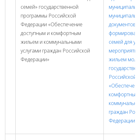
семей» государственной
муниципальн
программы Российской
муниципальн
Федерации «Обеспечение
документов о
доступным и комфортным
формировани
жильем и коммунальными
семей для уч
услугами граждан Российской
мероприятии
Федерации»
жильем моло
государстве
Российской 
«Обеспечени
комфортным 
коммунальны
граждан Рос
Федерации».