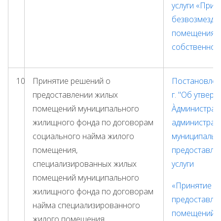
услуги «Прин
безвозмездн
помещения в
собственнос
10
Принятие решений о
Постановлени
предоставлении жилых
г. "
Об утверж
помещений муниципального
Àдминистрат
жилищного фонда по договорам
администрац
социального найма жилого
муниципальн
помещения,
предоставле
специализированных жилых
услуги
помещений муниципального
«Принятие р
жилищного фонда по договорам
предоставле
найма специализированного
помещений м
жилого помещения