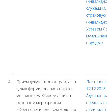
(инвалиднос
служащим, в
страховую п
(инвалидност
Уставом Лоу
муниципальн
порядке»
4
Прием документов от граждан в
Постановлени
целях формирования списков
17.12.2018 г
молодых семей для участия в
Àдминистрат
основном мероприятии
предоставле
«Обеспечение жильем молодых
администрац