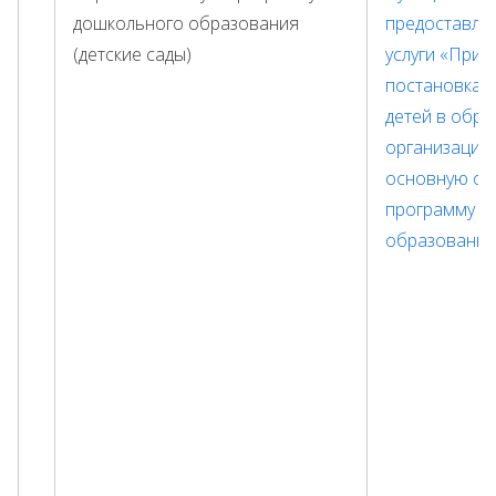
дошкольного образования
предоставле
(детские сады)
услуги «Приё
постановка н
детей в обр
организации
основную об
программу д
образования 