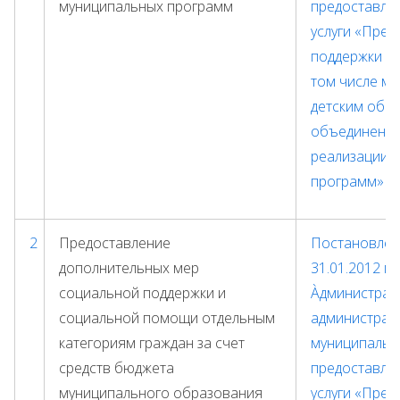
муниципальных программ
предоставле
услуги «Пред
поддержки мо
том числе м
детским общ
объединения
реализации 
программ»
2
Предоставление
Постановлени
дополнительных мер
31.01.2012 г
социальной поддержки и
Àдминистрат
социальной помощи отдельным
администрац
категориям граждан за счет
муниципальн
средств бюджета
предоставле
муниципального образования
услуги
«Пред