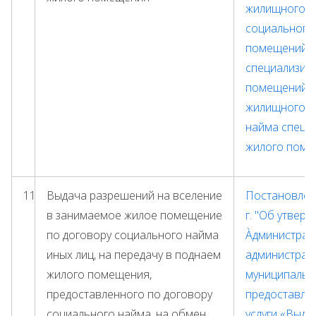
жилищного ф
социального
помещений,
специализир
помещений м
жилищного ф
найма специ
жилого поме
11
Выдача разрешений на вселение
Постановлени
в занимаемое жилое помещение
г. "Об утвер
по договору социального найма
Àдминистрат
иных лиц, на передачу в поднаем
администрац
жилого помещения,
муниципальн
предоставленного по договору
предоставле
социального найма, на обмен
услуги
«Выда