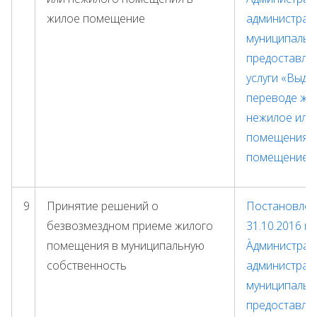
жилое помещение
администрац
муниципальн
предоставле
услуги «Выда
переводе жи
нежилое или
помещения в
помещение»
9
Принятие решений о
Постановлени
безвозмездном приеме жилого
31.10.2016 г.
помещения в муниципальную
Àдминистрат
собственность
администрац
муниципальн
предоставле