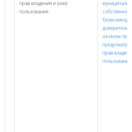
прав владения и (или)
муниципальн
пользования
собственност
безвозмездн
доверительн
на ином прав
предусматри
прав владени
пользования