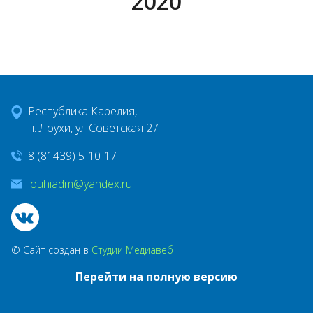
2020
Контакты
Градостроительное зонирование
Республика Карелия,
Открытые данные
п. Лоухи, ул Советская 27
8 (81439) 5-10-17
Публичные слушания
louhiadm@yandex.ru
Народный бюджет
© Сайт создан в
Студии Медиавеб
Жилищно коммунальное хозяйство
Перейти на полную версию
ПРОЕКТ 500+