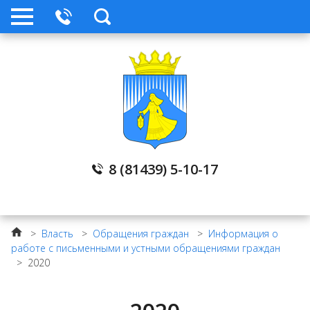
МБУ «Архив ЛМР»
Муниципальное имущество
Стратегическое планирование
Нормативные правовые акты
8 (81439) 5-10-17
Обратная связь
>
Власть
>
Обращения граждан
>
Информация о
Телефоны служб
работе с письменными и устными обращениями граждан
>
2020
Прокуратура