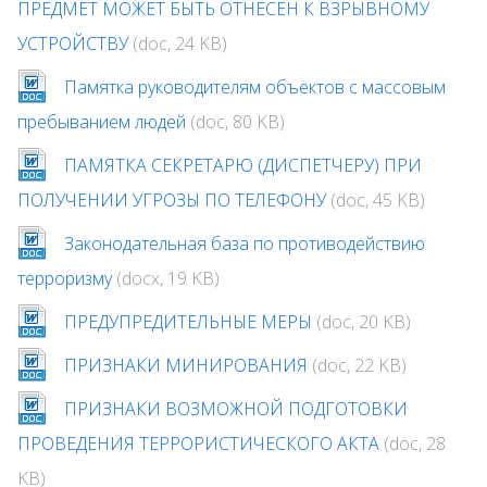
ПРЕДМЕТ МОЖЕТ БЫТЬ ОТНЕСЕН К ВЗРЫВНОМУ
УСТРОЙСТВУ
(doc, 24 KB)
Памятка руководителям объектов с массовым
пребыванием людей
(doc, 80 KB)
ПАМЯТКА СЕКРЕТАРЮ (ДИСПЕТЧЕРУ) ПРИ
ПОЛУЧЕНИИ УГРОЗЫ ПО ТЕЛЕФОНУ
(doc, 45 KB)
Законодательная база по противодействию
терроризму
(docx, 19 KB)
ПРЕДУПРЕДИТЕЛЬНЫЕ МЕРЫ
(doc, 20 KB)
ПРИЗНАКИ МИНИРОВАНИЯ
(doc, 22 KB)
ПРИЗНАКИ ВОЗМОЖНОЙ ПОДГОТОВКИ
ПРОВЕДЕНИЯ ТЕРРОРИСТИЧЕСКОГО АКТА
(doc, 28
KB)